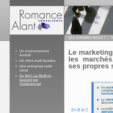
|
QUI SOMMES-NOUS ?
Le marketing 
Un environnement
évolutif
les marché
Un client multi facettes
ses propres s
Une entreprise multi
canal
Du BtoC au BtoB en
passant par
l'institutionnel
Un
mark
cohabit
marketi
Le
client
directe
La maît
En B to C
opératio