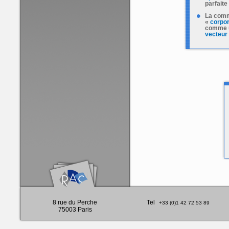
parfaite
La comm
«
corpor
comme u
vecteur 
8 rue du Perche
Tel
+33 (0)1 42 72 53 89
75003 Paris